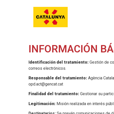
INFORMACIÓN BÁ
I
dentificación del tratamiento:
Gestión de co
correos electrónicos.
Responsable del tratamiento:
Agència Catala
opd.act@gencat.cat
Finalidad del tratamiento:
Gestionar su parti
Legitimación:
Misión realizada en interés públ
Destinatarios:
Se prevén comunicaciones de dat