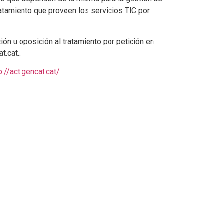
atamiento que proveen los servicios TIC por
ación u oposición al tratamiento por petición en
t.cat..
p://act.gencat.cat/